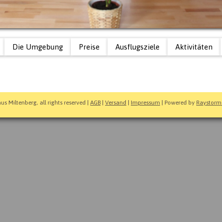
Die Umgebung
Preise
Ausflugsziele
Aktivitäten
s Miltenberg, all rights reserved |
AGB
|
Versand
|
Impressum
| Powered by
Raystorm®